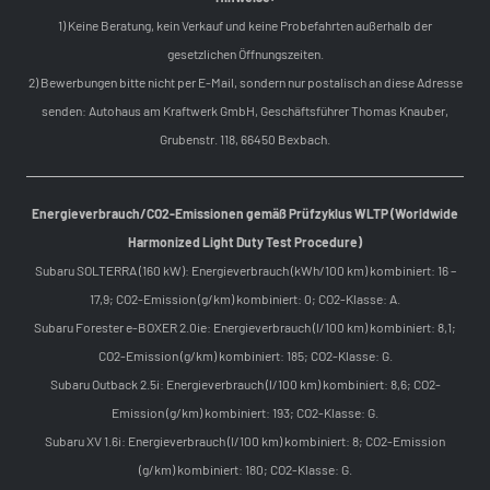
1) Keine Beratung, kein Verkauf und keine Probefahrten außerhalb der
gesetzlichen Öffnungszeiten.
2) Bewerbungen bitte nicht per E-Mail, sondern nur postalisch an diese Adresse
senden: Autohaus am Kraftwerk GmbH, Geschäftsführer Thomas Knauber,
Grubenstr. 118, 66450 Bexbach.
Energieverbrauch/CO2-Emissionen gemäß Prüfzyklus WLTP (Worldwide
Harmonized Light Duty Test Procedure)
Subaru SOLTERRA (160 kW): Energieverbrauch (kWh/100 km) kombiniert: 16 –
17,9; CO2-Emission (g/km) kombiniert: 0; CO2-Klasse: A.
Subaru Forester e-BOXER 2.0ie: Energieverbrauch (l/100 km) kombiniert: 8,1;
CO2-Emission (g/km) kombiniert: 185; CO2-Klasse: G.
Subaru Outback 2.5i: Energieverbrauch (l/100 km) kombiniert: 8,6; CO2-
Emission (g/km) kombiniert: 193; CO2-Klasse: G.
Subaru XV 1.6i: Energieverbrauch (l/100 km) kombiniert: 8; CO2-Emission
(g/km) kombiniert: 180; CO2-Klasse: G.