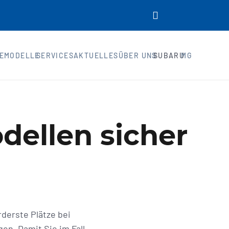
E
MODELLE
SERVICES
AKTUELLES
ÜBER UNS
SUBARU
MG
ellen sicher
rderste Plätze bei
en. Damit Sie im Fall