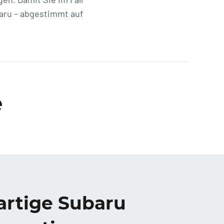
baru – abgestimmt auf
e
artige Subaru