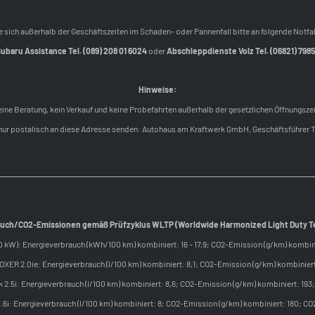
 sich außerhalb der Geschäftszeiten im Schaden- oder Pannenfall bitte an folgende Notf
ubaru Assistance Tel. (089) 208 01 6024
oder
Abschleppdienste Volz Tel. (06821) 798
Hinweise:
Keine Beratung, kein Verkauf und keine Probefahrten außerhalb der gesetzlichen Öffnungszei
n nur postalisch an diese Adresse senden: Autohaus am Kraftwerk GmbH, Geschäftsführer 
uch/CO2-Emissionen gemäß Prüfzyklus WLTP (Worldwide Harmonized Light Duty T
kW): Energieverbrauch (kWh/100 km) kombiniert: 16 – 17,9; CO2-Emission (g/km) kombini
XER 2.0ie: Energieverbrauch (l/100 km) kombiniert: 8,1; CO2-Emission (g/km) kombiniert
 2.5i: Energieverbrauch (l/100 km) kombiniert: 8,6; CO2-Emission (g/km) kombiniert: 193;
.6i: Energieverbrauch (l/100 km) kombiniert: 8; CO2-Emission (g/km) kombiniert: 180; CO