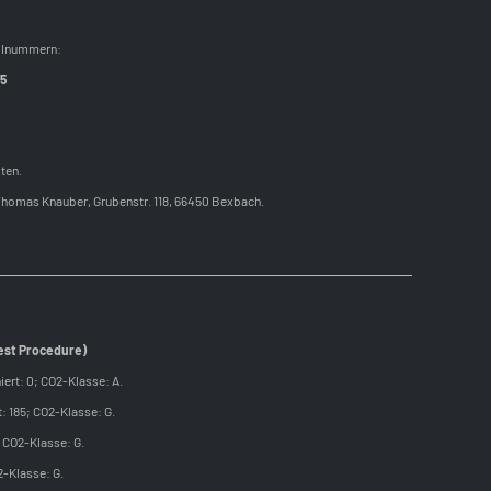
allnummern:
55
ten.
Thomas Knauber, Grubenstr. 118, 66450 Bexbach.
est Procedure)
ert: 0; CO2-Klasse: A.
: 185; CO2-Klasse: G.
 CO2-Klasse: G.
2-Klasse: G.