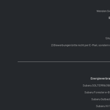
Wenden Sie
S
1) 
2) Bewerbungen bitte nicht per E-Mail, sonder
Energieverbra
Subaru SOLTERRA (160 
Subaru Forester e-BO
Subaru Outback
Subaru XV 1