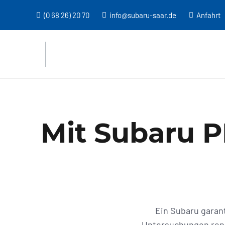
(0 68 26) 20 70
info@subaru-saar.de
Anfahrt
Mit Subaru 
Ein Subaru garant
Untersuchungen renom