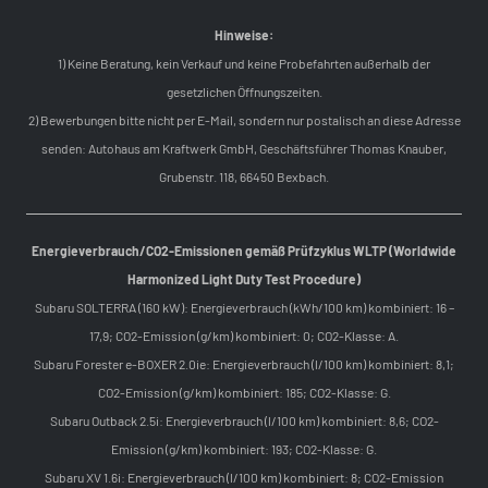
Hinweise:
1) Keine Beratung, kein Verkauf und keine Probefahrten außerhalb der
gesetzlichen Öffnungszeiten.
2) Bewerbungen bitte nicht per E-Mail, sondern nur postalisch an diese Adresse
senden: Autohaus am Kraftwerk GmbH, Geschäftsführer Thomas Knauber,
Grubenstr. 118, 66450 Bexbach.
Energieverbrauch/CO2-Emissionen gemäß Prüfzyklus WLTP (Worldwide
Harmonized Light Duty Test Procedure)
Subaru SOLTERRA (160 kW): Energieverbrauch (kWh/100 km) kombiniert: 16 –
17,9; CO2-Emission (g/km) kombiniert: 0; CO2-Klasse: A.
Subaru Forester e-BOXER 2.0ie: Energieverbrauch (l/100 km) kombiniert: 8,1;
CO2-Emission (g/km) kombiniert: 185; CO2-Klasse: G.
Subaru Outback 2.5i: Energieverbrauch (l/100 km) kombiniert: 8,6; CO2-
Emission (g/km) kombiniert: 193; CO2-Klasse: G.
Subaru XV 1.6i: Energieverbrauch (l/100 km) kombiniert: 8; CO2-Emission