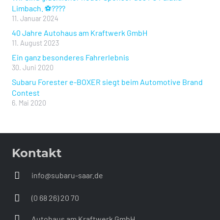
Limbach. ⚽️????
11. Januar 2024
40 Jahre Autohaus am Kraftwerk GmbH
11. August 2023
Ein ganz besonderes Fahrerlebnis
30. Juni 2020
Subaru Forester e-BOXER siegt beim Automotive Brand
Contest
6. Mai 2020
Kontakt
info@subaru-saar.de
(0 68 26) 20 70
Autohaus am Kraftwerk GmbH