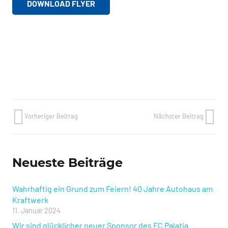
DOWNLOAD FLYER
Sie sehen gerade einen Platzhalterinhalt von
YouTube
. Um auf den eigentlichen Inhalt
zuzugreifen, klicken Sie auf die Schaltfläche
unten. Bitte beachten Sie, dass dabei Daten
an Drittanbieter weitergegeben werden.
Mehr Informationen
Inhalt entsperren
Vorheriger Beitrag
Nächster Beitrag
Erforderlichen Service akzeptieren
und Inhalte entsperren
Neueste Beiträge
Wahrhaftig ein Grund zum Feiern! 40 Jahre Autohaus am
Kraftwerk
11. Januar 2024
Wir sind glücklicher neuer Sponsor des FC Palatia