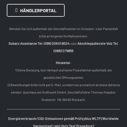
HÄNDLERPORTAL
Wenden Sie sich außerhalb der Geschäftszeiten im Schaden- oder Pannenfall
bitte an folgende Notfallnummern:
Subaru Assistance Tel. (089) 208 01 6024
oder
Abschleppdienste Volz Tel.
(06821) 79855
Hinweise:
1) Keine Beratung, kein Verkauf und keine Probefahrten außerhalb der
gesetzlichen Öffnungszeiten.
2) Bewerbungen bitte nicht per E-Mail, sondern nur postalisch an diese Adresse
senden: Autohaus am Kraftwerk GmbH, Geschäftsführer Thomas Knauber,
Grubenstr. 118, 66450 Bexbach.
Energieverbrauch/CO2-Emissionen gemäß Prüfzyklus WLTP (Worldwide
Harmonized Light Duty Test Procedure)