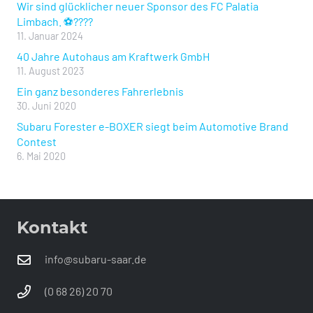
Wir sind glücklicher neuer Sponsor des FC Palatia
Limbach. ⚽️????
11. Januar 2024
40 Jahre Autohaus am Kraftwerk GmbH
11. August 2023
Ein ganz besonderes Fahrerlebnis
30. Juni 2020
Subaru Forester e-BOXER siegt beim Automotive Brand
Contest
6. Mai 2020
Kontakt
info@subaru-saar.de
(0 68 26) 20 70