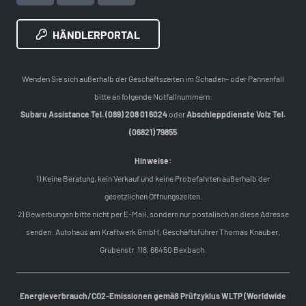
HÄNDLERPORTAL
Wenden Sie sich außerhalb der Geschäftszeiten im Schaden- oder Pannenfall
bitte an folgende Notfallnummern:
Subaru Assistance Tel. (089) 208 01 6024
oder
Abschleppdienste Volz Tel.
(06821) 79855
Hinweise:
1) Keine Beratung, kein Verkauf und keine Probefahrten außerhalb der
gesetzlichen Öffnungszeiten.
2) Bewerbungen bitte nicht per E-Mail, sondern nur postalisch an diese Adresse
senden: Autohaus am Kraftwerk GmbH, Geschäftsführer Thomas Knauber,
Grubenstr. 118, 66450 Bexbach.
Energieverbrauch/CO2-Emissionen gemäß Prüfzyklus WLTP (Worldwide