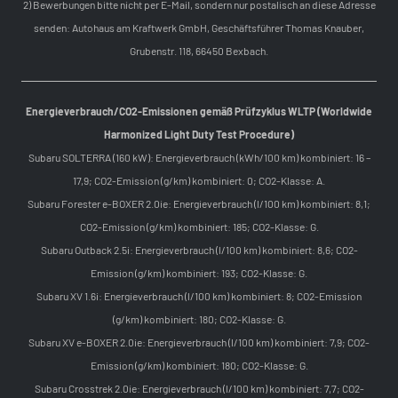
2) Bewerbungen bitte nicht per E-Mail, sondern nur postalisch an diese Adresse
senden: Autohaus am Kraftwerk GmbH, Geschäftsführer Thomas Knauber,
Grubenstr. 118, 66450 Bexbach.
Energieverbrauch/CO2-Emissionen gemäß Prüfzyklus WLTP (Worldwide
Harmonized Light Duty Test Procedure)
Subaru SOLTERRA (160 kW): Energieverbrauch (kWh/100 km) kombiniert: 16 –
17,9; CO2-Emission (g/km) kombiniert: 0; CO2-Klasse: A.
Subaru Forester e-BOXER 2.0ie: Energieverbrauch (l/100 km) kombiniert: 8,1;
CO2-Emission (g/km) kombiniert: 185; CO2-Klasse: G.
Subaru Outback 2.5i: Energieverbrauch (l/100 km) kombiniert: 8,6; CO2-
Emission (g/km) kombiniert: 193; CO2-Klasse: G.
Subaru XV 1.6i: Energieverbrauch (l/100 km) kombiniert: 8; CO2-Emission
(g/km) kombiniert: 180; CO2-Klasse: G.
Subaru XV e-BOXER 2.0ie: Energieverbrauch (l/100 km) kombiniert: 7,9; CO2-
Emission (g/km) kombiniert: 180; CO2-Klasse: G.
Subaru Crosstrek 2.0ie: Energieverbrauch (l/100 km) kombiniert: 7,7; CO2-