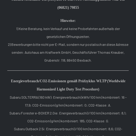
(06821) 79855
Hinweise:
1) Keine Beratung, kein Verkauf und keine Probefahrten außerhalb der
gesetzlichen Öffnungszeiten.
2) Bewerbungen bitte nicht per E-Mail, sondern nur postalisch an diese Adresse
senden: Autohaus am Kraftwerk GmbH, Geschäftsführer Thomas Knauber,
Grubenstr. 118, 66450 Bexbach.
Energieverbrauch/CO2-Emissionen gemäß Prüfzyklus WLTP (Worldwide
Harmonized Light Duty Test Procedure)
Subaru SOLTERRA (160 kW): Energieverbrauch (kWh/100 km) kombiniert: 16 –
17,9; CO2-Emission (g/km) kombiniert: 0; CO2-Klasse: A.
Subaru Forester e-BOXER 2.0ie: Energieverbrauch (l/100 km) kombiniert: 8,1;
CO2-Emission (g/km) kombiniert: 185; CO2-Klasse: G.
Subaru Outback 2.5i: Energieverbrauch (l/100 km) kombiniert: 8,6; CO2-