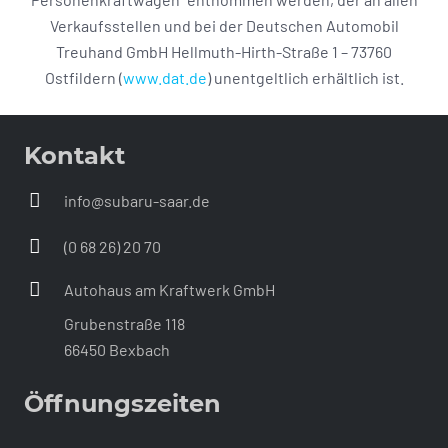
Verkaufsstellen und bei der Deutschen Automobil
Treuhand GmbH Hellmuth-Hirth-Straße 1 – 73760
Ostfildern (
www.dat.de
) unentgeltlich erhältlich ist.
Kontakt
info@subaru-saar.de
(0 68 26) 20 70
Autohaus am Kraftwerk GmbH
Grubenstraße 118
66450 Bexbach
Öffnungszeiten