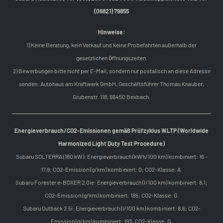
(06821) 79855
Hinweise:
1) Keine Beratung, kein Verkauf und keine Probefahrten außerhalb der
gesetzlichen Öffnungszeiten.
2) Bewerbungen bitte nicht per E-Mail, sondern nur postalisch an diese Adresse
senden: Autohaus am Kraftwerk GmbH, Geschäftsführer Thomas Knauber,
Grubenstr. 118, 66450 Bexbach.
Energieverbrauch/CO2-Emissionen gemäß Prüfzyklus WLTP (Worldwide
Harmonized Light Duty Test Procedure)
Subaru SOLTERRA (160 kW): Energieverbrauch (kWh/100 km) kombiniert: 16 –
17,9; CO2-Emission (g/km) kombiniert: 0; CO2-Klasse: A.
Subaru Forester e-BOXER 2.0ie: Energieverbrauch (l/100 km) kombiniert: 8,1;
CO2-Emission (g/km) kombiniert: 185; CO2-Klasse: G.
Subaru Outback 2.5i: Energieverbrauch (l/100 km) kombiniert: 8,6; CO2-
Emission (g/km) kombiniert: 193; CO2-Klasse: G.