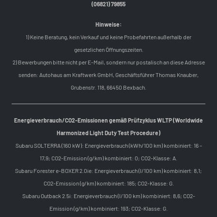
(06821) 79855
Hinweise:
1) Keine Beratung, kein Verkauf und keine Probefahrten außerhalb der
gesetzlichen Öffnungszeiten.
2) Bewerbungen bitte nicht per E-Mail, sondern nur postalisch an diese Adresse
senden: Autohaus am Kraftwerk GmbH, Geschäftsführer Thomas Knauber,
Grubenstr. 118, 66450 Bexbach.
Energieverbrauch/CO2-Emissionen gemäß Prüfzyklus WLTP (Worldwide
Harmonized Light Duty Test Procedure)
Subaru SOLTERRA (160 kW): Energieverbrauch (kWh/100 km) kombiniert: 16 –
17,9; CO2-Emission (g/km) kombiniert: 0; CO2-Klasse: A.
Subaru Forester e-BOXER 2.0ie: Energieverbrauch (l/100 km) kombiniert: 8,1;
CO2-Emission (g/km) kombiniert: 185; CO2-Klasse: G.
Subaru Outback 2.5i: Energieverbrauch (l/100 km) kombiniert: 8,6; CO2-
Emission (g/km) kombiniert: 193; CO2-Klasse: G.