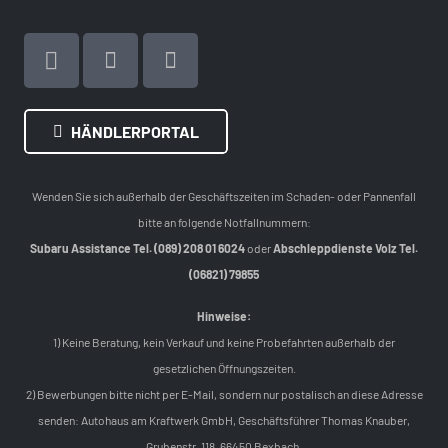
HÄNDLERPORTAL
Wenden Sie sich außerhalb der Geschäftszeiten im Schaden- oder Pannenfall
bitte an folgende Notfallnummern:
Subaru Assistance Tel. (089) 208 01 6024
oder
Abschleppdienste Volz Tel.
(06821) 79855
Hinweise:
1) Keine Beratung, kein Verkauf und keine Probefahrten außerhalb der
gesetzlichen Öffnungszeiten.
2) Bewerbungen bitte nicht per E-Mail, sondern nur postalisch an diese Adresse
senden: Autohaus am Kraftwerk GmbH, Geschäftsführer Thomas Knauber,
Grubenstr. 118, 66450 Bexbach.