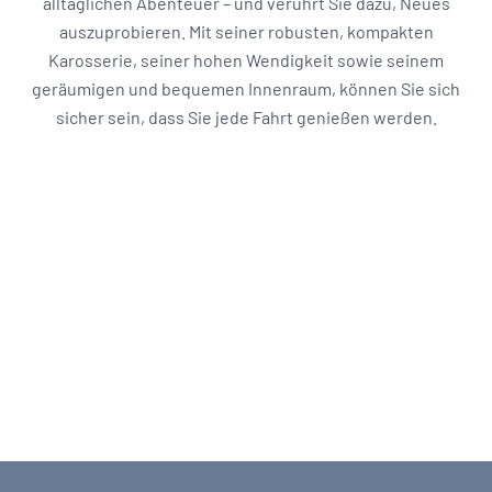
alltäglichen Abenteuer – und verührt Sie dazu, Neues
auszuprobieren. Mit seiner robusten, kompakten
Karosserie, seiner hohen Wendigkeit sowie seinem
geräumigen und bequemen Innenraum, können Sie sich
sicher sein, dass Sie jede Fahrt genießen werden.
Sie sehen gerade einen Platzhalterinhalt von
YouTube
. Um auf den eigentlichen Inhalt