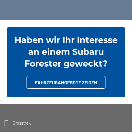
zuzugreifen, klicken Sie auf die Schaltfläche
unten. Bitte beachten Sie, dass dabei Daten
an Drittanbieter weitergegeben werden.
Mehr Informationen
Inhalt entsperren
Haben wir Ihr Interesse
Erforderlichen Service akzeptieren
an einem Subaru
und Inhalte entsperren
Forester geweckt?
FAHRZEUGANGEBOTE ZEIGEN
Crosstrek