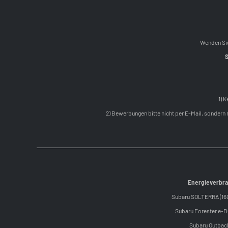
Wenden Sie
S
1) 
2) Bewerbungen bitte nicht per E-Mail, sonder
Energieverbra
Subaru SOLTERRA (160 
Subaru Forester e-BO
Subaru Outback