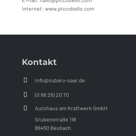
E-Mail: hallo@piccobello.com
Internet: www.piccobello.com
Kontakt
info@subaru-saar.de
(0 68 26) 20 70
Autohaus am Kraftwerk GmbH
Grubenstraße 118
66450 Bexbach