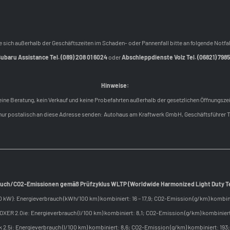
 sich außerhalb der Geschäftszeiten im Schaden- oder Pannenfall bitte an folgende Notf
ubaru Assistance Tel. (089) 208 01 6024
oder
Abschleppdienste Volz Tel. (06821) 798
Hinweise:
Keine Beratung, kein Verkauf und keine Probefahrten außerhalb der gesetzlichen Öffnungszei
n nur postalisch an diese Adresse senden: Autohaus am Kraftwerk GmbH, Geschäftsführer 
uch/CO2-Emissionen gemäß Prüfzyklus WLTP (Worldwide Harmonized Light Duty T
kW): Energieverbrauch (kWh/100 km) kombiniert: 16 – 17,9; CO2-Emission (g/km) kombini
XER 2.0ie: Energieverbrauch (l/100 km) kombiniert: 8,1; CO2-Emission (g/km) kombiniert
 2.5i: Energieverbrauch (l/100 km) kombiniert: 8,6; CO2-Emission (g/km) kombiniert: 193;