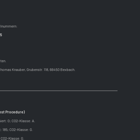
allnummern:
55
ten.
Thomas Knauber, Grubenstr. 118, 66450 Bexbach.
est Procedure)
ert: 0; CO2-Klasse: A.
: 185; CO2-Klasse: G.
 CO2-Klasse: G.