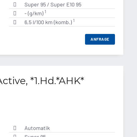
Super 95 / Super E10 95
1
- (g/km)
1
6,5 l/100 km (komb.)
ANFRAGE
Active, *1.Hd.*AHK*
Automatik
Super 95