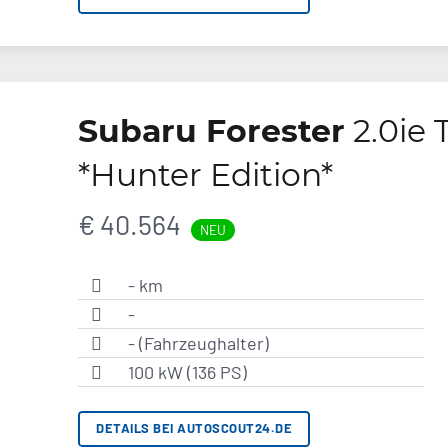
Subaru Forester
2.0ie 
*Hunter Edition*
€ 40.564
NEU
- km
-
- (Fahrzeughalter)
100 kW (136 PS)
DETAILS BEI AUTOSCOUT24.DE