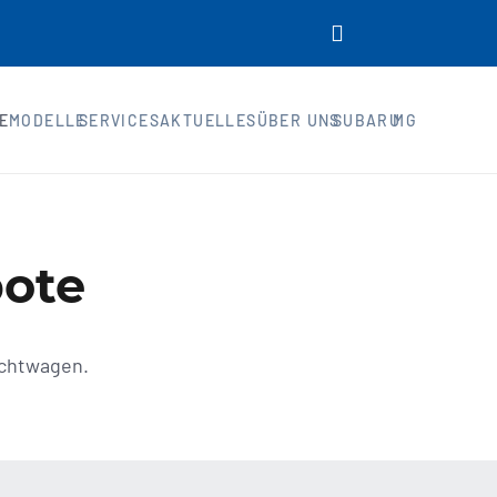
E
MODELLE
SERVICES
AKTUELLES
ÜBER UNS
SUBARU
MG
ote
uchtwagen.