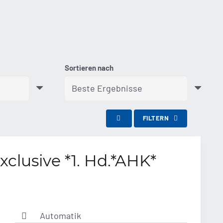
Sortieren nach
FILTERN
xclusive *1. Hd.*AHK*
Automatik