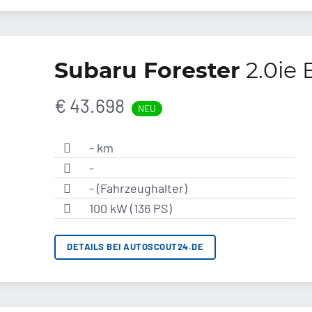
Subaru Forester
2.0ie 
€ 43.698
NEU
- km
-
- (Fahrzeughalter)
100 kW (136 PS)
DETAILS BEI AUTOSCOUT24.DE