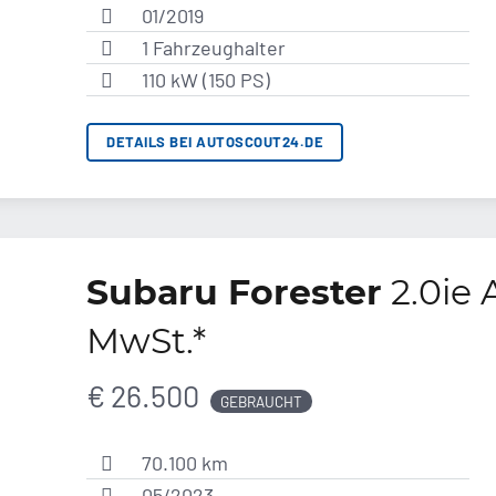
01/2019
1 Fahrzeughalter
110 kW (150 PS)
DETAILS BEI AUTOSCOUT24.DE
Subaru Forester
2.0ie 
MwSt.*
€ 26.500
GEBRAUCHT
70.100 km
05/2023