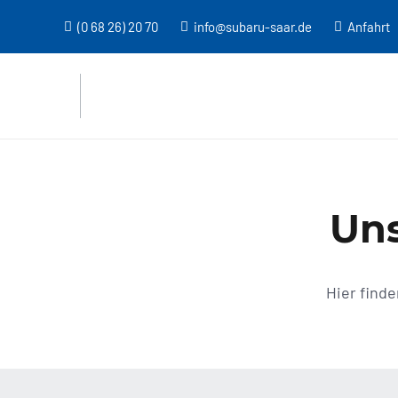
(0 68 26) 20 70
info@subaru-saar.de
Anfahrt
Un
Hier find