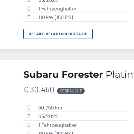
1 Fahrzeughalter
110 kW (150 PS)
DETAILS BEI AUTOSCOUT24.DE
Subaru Forester
Plati
€ 30.450
GEBRAUCHT
50.750 km
05/2022
1 Fahrzeughalter
110 kW (150 PS)